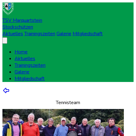
TSV Marquartstein
Stockschützen
Aktuelles
Trainingszeiten
Galerie
Mitgliedschaft
Home
Aktuelles
Trainingszeiten
Galerie
Mitgliedschaft
Tennisteam